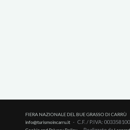
FIERA NAZIONALE DEL BUE GRASSO DI CARRÙ
- C.F. / P.IVA: 00335810
info@turismoincarru.it
- Realizzato da
Cookie and Privacy Policy
Leonar