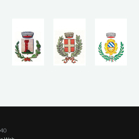
040
do Web