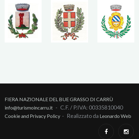
FIERA NAZIONALE DEL BUE GRASSO DI CARRÙ
- C.F. / P.IVA: 00335810040
info@turismoincarru.it
- Realizzato da
Cookie and Privacy Policy
Leonardo Web